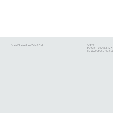
© 2006-2026 Zavolga.Net
Офис:
Россия, 150062, г. 
пр-д Доброхотова, д.