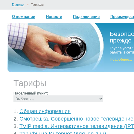
Главная
Тарифы
О компании
Новости
Подключение
Преимущес
Безопас
прежде 
Группа услуг
работы в сети
Подробнее...
Тарифы
Населенный пункт:
Общая информация
Смотрёшка. Совершенно новое телевидение
TVIP media. Интерактивное телевидение (IP
Тарифы на Интернет (для юр.лиц)