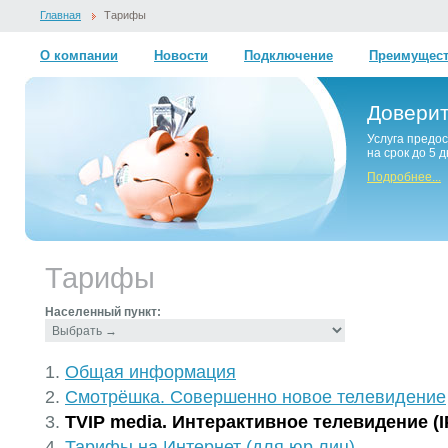
Главная
Тарифы
О компании
Новости
Подключение
Преимущес
Довери
Услуга предо
на срок до 5 
Подробнее...
Тарифы
Населенный пункт:
Общая информация
Смотрёшка. Совершенно новое телевидение
TVIP media. Интерактивное телевидение (I
Тарифы на Интернет (для юр.лиц)