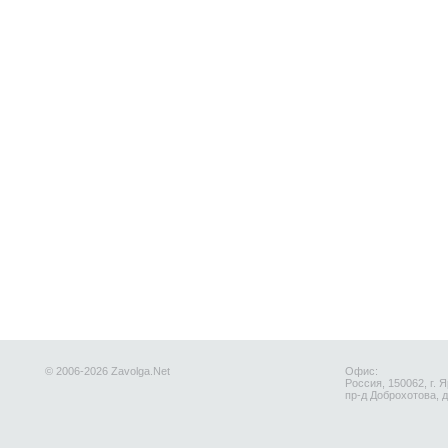
© 2006-2026 Zavolga.Net
Офис:
Россия, 150062, г. 
пр-д Доброхотова, д.