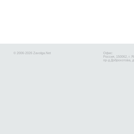
© 2006-2026 Zavolga.Net
Офис:
Россия, 150062, г. 
пр-д Доброхотова, д.