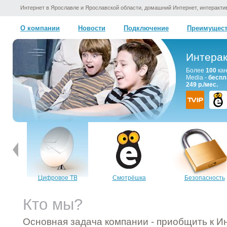
Интернет в Ярославле и Ярославской области, домашний Интернет, интеракт
О компании
Новости
Подключение
Преимущес
Интера
Более
100
кан
Media -
беспл
249 р./мес.
Цифровое ТВ
Смотрёшка
Безопасность
Кто мы?
Основная задача компании - приобщить к И