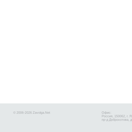
© 2006-2026 Zavolga.Net
Офис:
Россия, 150062, г. 
пр-д Доброхотова, д.