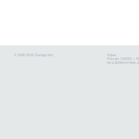
© 2006-2026 Zavolga.Net
Офис:
Россия, 150062, г. 
пр-д Доброхотова, д.