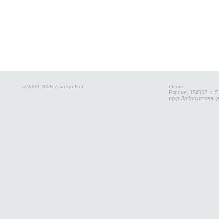
© 2006-2026 Zavolga.Net
Офис:
Россия, 150062, г. 
пр-д Доброхотова, д.